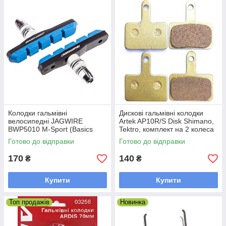
Колодки гальмівні
Дискові гальмівні колодки
велосипедні JAGWIRE
Artek AP10R/S Disk Shimano,
BWP5010 M-Sport (Basics
Tektro, комплект на 2 колеса
Comp Mountain XC) V-brake
Готово до відправки
Готово до відправки
72 mm
170
140
₴
₴
Купити
Купити
Топ продажів
Новинка