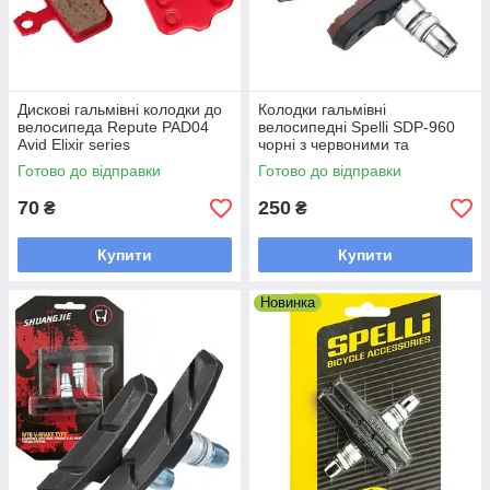
Дискові гальмівні колодки до
Колодки гальмівні
велосипеда Repute PAD04
велосипедні Spelli SDP-960
Avid Elixir series
чорні з червоними та
зеленими вставками
Готово до відправки
Готово до відправки
70
250
₴
₴
Купити
Купити
Новинка