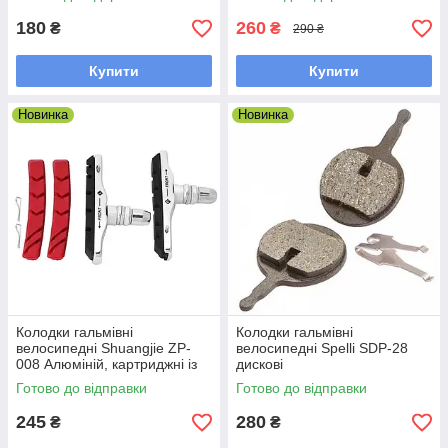
brake 72 mm
180
260
₴
₴
290 ₴
Купити
Купити
Новинка
Новинка
Колодки гальмівні
Колодки гальмівні
велосипедні Shuangjie ZP-
велосипедні Spelli SDP-28
008 Алюміній, картриджні із
дискові
запаскою
Готово до відправки
Готово до відправки
245
280
₴
₴