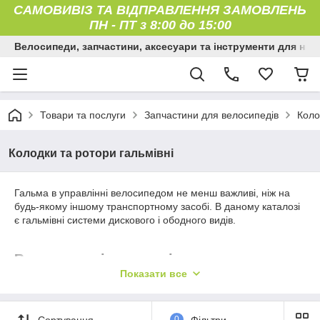
САМОВИВІЗ ТА ВІДПРАВЛЕННЯ ЗАМОВЛЕНЬ
ПН
-
ПТ з 8:00 до 15:00
Велосипеди, запчастини, аксесуари та інструменти для них
Товари та послуги
Запчастини для велосипедів
Коло
Колодки та ротори гальмівні
Гальма в управлінні велосипедом не менш важливі, ніж на
будь-якому іншому транспортному засобі. В даному каталозі
є гальмівні системи дискового і ободного видів.
Велосипедні гальмові колодки
Показати все
Принцип обідний системи полягає в передачі зусилля від
ручки гальма до важелів за допомогою троса. Важелі
Сортування
0
Фільтри