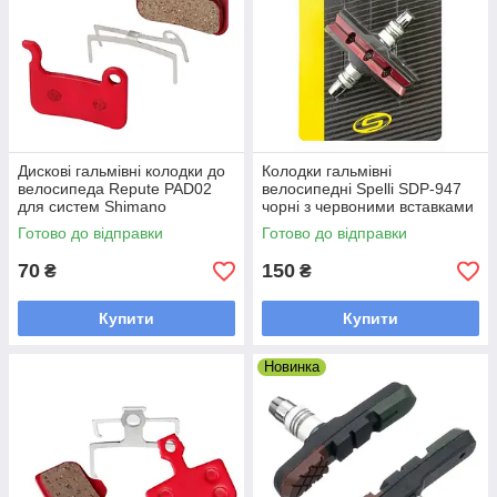
Дискові гальмівні колодки до
Колодки гальмівні
велосипеда Repute PAD02
велосипедні Spelli SDP-947
для систем Shimano
чорні з червоними вставками
Готово до відправки
Готово до відправки
70
150
₴
₴
Купити
Купити
Новинка