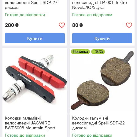
велосипедні Spelli SDP-27
велосипеда LLP-001 Tektro
дискові
Novela/IOX/Lyra
Готово до відправки
Готово до відправки
280
80
₴
₴
Купити
Купити
Новинка
–10%
Колодки гальмівні
Колодки гальмівні
велосипедні JAGWIRE
велосипедні Spelli SDP-22
BWP5008 Mountain Sport
дискові
(Basics Comp Mountain XC) V-
Готово до відправки
Готово до відправки