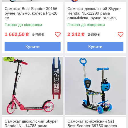
Самокат Best Scooter 30156
Самокат двоколісний Skyper
ручне гальмо, колеса PU-20
Rendal NL-11299 рама
см.
алюмінієва, ручне гальмо,
колеса PU-20 см.
Готово до відправки
Готово до відправки
1 662,50
2 242
₴
₴
1 750 ₴
2 360 ₴
Купити
Купити
–5%
Самокат двоколісний Skyper
Самокат триколісний 5в1
Rendal NL-14788 рама
Best Scooter 69750 колеса