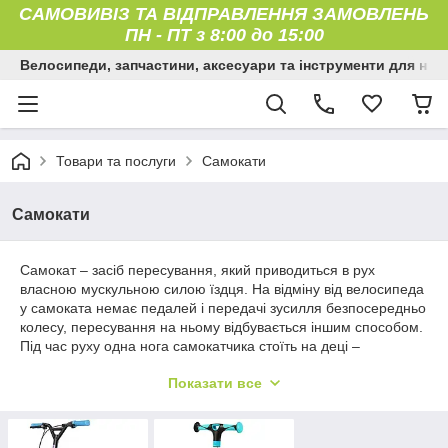
САМОВИВІЗ ТА ВІДПРАВЛЕННЯ ЗАМОВЛЕНЬ
ПН
-
ПТ з 8:00 до 15:00
Велосипеди, запчастини, аксесуари та інструменти для них
Товари та послуги
Самокати
Самокати
Самокат – засіб пересування, який приводиться в рух
власною мускульною силою їздця. На відміну від велосипеда
у самоката немає педалей і передачі зусилля безпосередньо
колесу, пересування на ньому відбувається іншим способом.
Під час руху одна нога самокатчика стоїть на деці –
спеціальному майданчику, закріпленої на несучій рамі або
Показати все
з'єднує її частини, друга відштовхується від землі і цим
приводить у рух самокат. Пересування на ньому розвиває
вестибулярний апарат. Під час катання стимулюється робота
серцево-судинної системи, дихання. Катаються діти