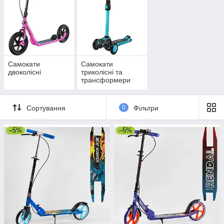
формують навички рівноваги, координації рухів та
орієнтування у просторі. Для тренування дітей підходить
звичайний самокат. Тренування підлітків і дорослих краще
проводити використовуючи трайки або кикборды.
Самокати
Самокати
двоколісні
триколісні та
трансформери
Сортування
0
Фільтри
–5%
–5%