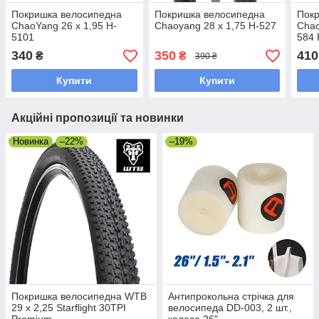
Покришка велосипедна
Покришка велосипедна
Пок
ChaoYang 26 x 1,95 H-
Chaoyang 28 x 1,75 H-527
Chao
5101
584 
340
350
410
₴
₴
390 ₴
Купити
Купити
Акційні пропозиції та новинки
Новинка
–22%
–19%
Покришка велосипедна WTB
Антипрокольна стрічка для
29 x 2,25 Starflight 30TPI
велосипеда DD-003, 2 шт.,