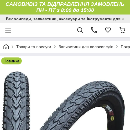
САМОВИВІЗ ТА ВІДПРАВЛЕННЯ ЗАМОВЛЕНЬ
ПН
-
ПТ з 8:00 до 15:00
Велосипеди, запчастини, аксесуари та інструменти для них
Товари та послуги
Запчастини для велосипедів
Покр
Новинка