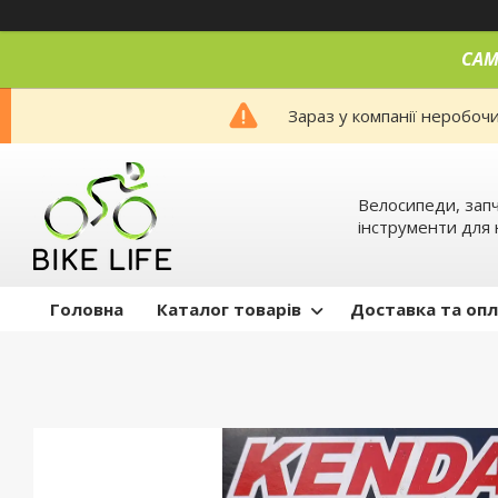
САМ
Зараз у компанії неробоч
Велосипеди, запч
інструменти для 
Головна
Каталог товарів
Доставка та оп