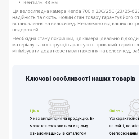
Вентиль: 48 мм
Ця велосипедна камера Kenda 700 x 23C/25C (23/25-622/6
надійність та якість. Новий стан товару гарантує його с
встановлення на велосипед. Незалежно від ваших потре
подорожей.
Необхідна стану покришки, ця камера ідеально підходи
матеріалу та конструкції гарантують тривалий термін с
мінімізувати додаткове навантаження на велосипед, за
Ключові особливості наших товарів
Ціна
Якість
У нас вигідні ціни на продукцію. Ви
Усі характерист
можете переконатися в цьому,
на сайті, повні
ознайомившись із каталогом
безпосереднім 