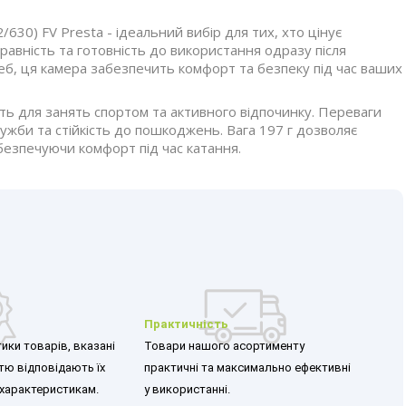
30) FV Presta - ідеальний вибір для тих, хто цінує
правність та готовність до використання одразу після
б, ця камера забезпечить комфорт та безпеку під час ваших
ть для занять спортом та активного відпочинку. Переваги
лужби та стійкість до пошкоджень. Вага 197 г дозволяє
безпечуючи комфорт під час катання.
Практичність
ики товарів, вказані
Товари нашого асортименту
стю відповідають їх
практичні та максимально ефективні
характеристикам.
у використанні.