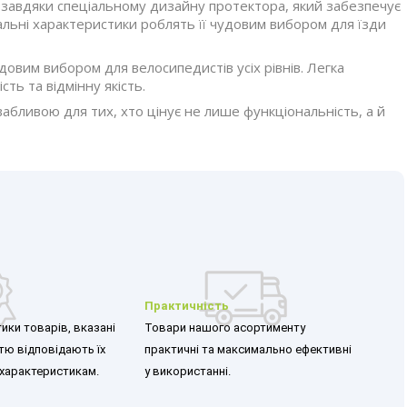
 завдяки спеціальному дизайну протектора, який забезпечує
сальні характеристики роблять її чудовим вибором для їзди
довим вибором для велосипедистів усіх рівнів. Легка
ть та відмінну якість.
бливою для тих, хто цінує не лише функціональність, а й
Практичність
ики товарів, вказані
Товари нашого асортименту
стю відповідають їх
практичні та максимально ефективні
характеристикам.
у використанні.