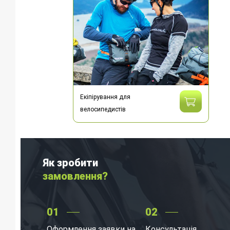
Екіпірування для
велосипедистів
Як зробити
замовлення?
01
02
Оформлення заявки на
Консультація