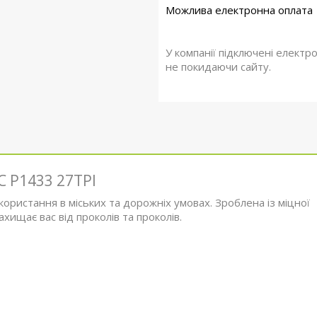
У компанії підключені електр
не покидаючи сайту.
C P1433 27TPI
ористання в міських та дорожніх умовах. Зроблена із міцної
хищає вас від проколів та проколів.