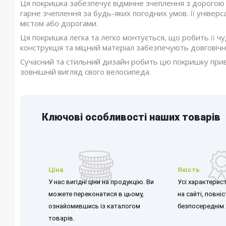
Ця покришка забезпечує відмінне зчеплення з дорогою
гарне зчеплення за будь-яких погодних умов. Її універ
містом або дорогами.
Ця покришка легка та легко монтується, що робить її чу
конструкція та міцний матеріал забезпечують довговічніс
Сучасний та стильний дизайн робить цю покришку прива
зовнішній вигляд свого велосипеда.
Ключові особливості наших товарів
Ціна
Якість
У нас вигідні ціни на продукцію. Ви
Усі характерист
можете переконатися в цьому,
на сайті, повні
ознайомившись із каталогом
безпосереднім 
товарів.