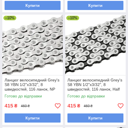
Купити
Купити
–10%
–10%
Ланцюг велосипедний Grey's
Ланцюг велосипедний Grey's
S8 YBN 1/2"х3/32", 8
S8 YBN 1/2"х3/32", 8
швидкостей, 116 ланок, NP
швидкостей, 116 ланок, Half
Silver із замком
Silver із замком
Готово до відправки
Готово до відправки
415
415
₴
₴
460 ₴
460 ₴
Купити
Купити