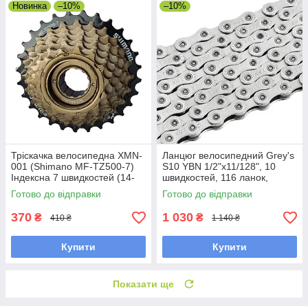
Новинка
–10%
–10%
Тріскачка велосипедна XMN-
Ланцюг велосипедний Grey's
001 (Shimano MF-TZ500-7)
S10 YBN 1/2"х11/128", 10
Індексна 7 швидкостей (14-
швидкостей, 116 ланок,
28T)
Silver/Silver із замком
Готово до відправки
Готово до відправки
370
1 030
₴
₴
410 ₴
1 140 ₴
Купити
Купити
Показати ще