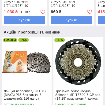
Grey's S10 YBN
Grey's S10 YBN
Grey
1/2"х11/128", 10
1/2"х11/128", 10
8 шв
швидкостей, 116 ланок,
швидкостей, 116 ланок,
NP S
1 030
960
415
₴
₴
1 140 ₴
Silver/Silver із замком
Silver/Grey із замком
Купити
Купити
Акційні пропозиції та новинки
Новинка
–24%
–17%
Ланцюг велосипедний PYC
Тріскачка велосипедна
(MAYA) P33 Без замка, 6
Shimano MF-TZ500-7-CP spd.
швидкостей, 116 ланок
(14-28) пластиковий захист,
Оригінал
Готово до відправки
Готово до відправки