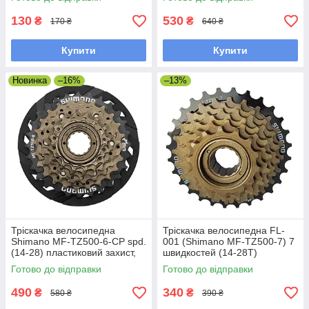
130
530
₴
₴
170 ₴
640 ₴
Купити
Купити
Новинка
–16%
–13%
Тріскачка велосипедна
Тріскачка велосипедна FL-
Shimano MF-TZ500-6-CP spd.
001 (Shimano MF-TZ500-7) 7
(14-28) пластиковий захист,
швидкостей (14-28T)
Оригінал
Готово до відправки
Готово до відправки
490
340
₴
₴
580 ₴
390 ₴