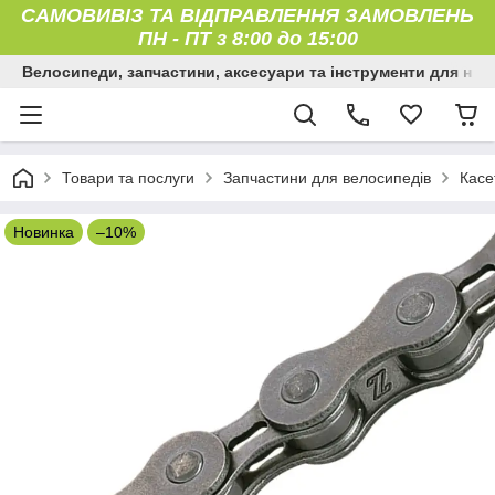
САМОВИВІЗ ТА ВІДПРАВЛЕННЯ ЗАМОВЛЕНЬ
ПН
-
ПТ з 8:00 до 15:00
Велосипеди, запчастини, аксесуари та інструменти для них
Товари та послуги
Запчастини для велосипедів
Касе
Новинка
–10%