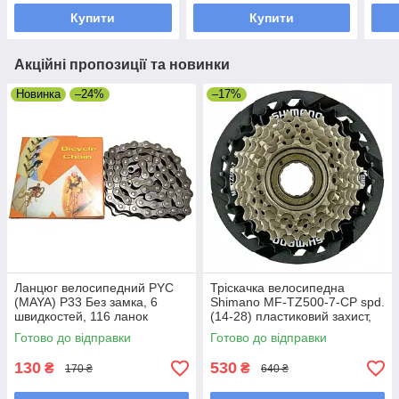
Купити
Купити
Акційні пропозиції та новинки
Новинка
–24%
–17%
Ланцюг велосипедний PYC
Тріскачка велосипедна
(MAYA) P33 Без замка, 6
Shimano MF-TZ500-7-CP spd.
швидкостей, 116 ланок
(14-28) пластиковий захист,
Оригінал
Готово до відправки
Готово до відправки
130
530
₴
₴
170 ₴
640 ₴