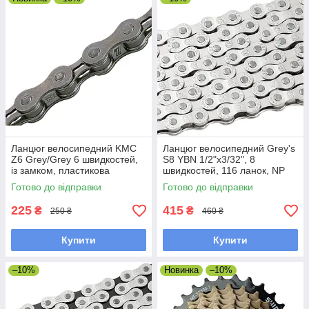
Новинка
–10%
–10%
Ланцюг велосипедний KMC
Ланцюг велосипедний Grey's
Z6 Grey/Grey 6 швидкостей,
S8 YBN 1/2"х3/32", 8
із замком, пластикова
швидкостей, 116 ланок, NP
коробка 08-10-50
Silver із замком
Готово до відправки
Готово до відправки
225
415
₴
₴
250 ₴
460 ₴
Купити
Купити
–10%
Новинка
–10%