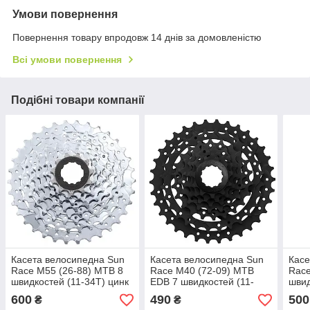
Умови повернення
Повернення товару впродовж 14 днів за домовленістю
Всі умови повернення
Подібні товари компанії
Касета велосипедна Sun
Касета велосипедна Sun
Касе
Race M55 (26-88) MTB 8
Race M40 (72-09) MTB
Race
швидкостей (11-34T) цинк
EDB 7 швидкостей (11-
швид
28T) чорна
600
490
500
₴
₴