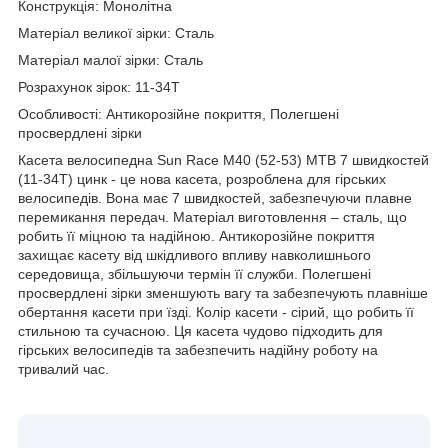
Конструкція: Монолітна
Матеріал великої зірки: Сталь
Матеріал малої зірки: Сталь
Розрахунок зірок: 11-34T
Особливості: Антикорозійне покриття, Полегшені
просвердлені зірки
Касета велосипедна Sun Race M40 (52-53) MTB 7 швидкостей
(11-34T) цинк - це нова касета, розроблена для гірських
велосипедів. Вона має 7 швидкостей, забезпечуючи плавне
перемикання передач. Матеріал виготовлення – сталь, що
робить її міцною та надійною. Антикорозійне покриття
захищає касету від шкідливого впливу навколишнього
середовища, збільшуючи термін її служби. Полегшені
просвердлені зірки зменшують вагу та забезпечують плавніше
обертання касети при їзді. Колір касети - сірий, що робить її
стильною та сучасною. Ця касета чудово підходить для
гірських велосипедів та забезпечить надійну роботу на
тривалий час.