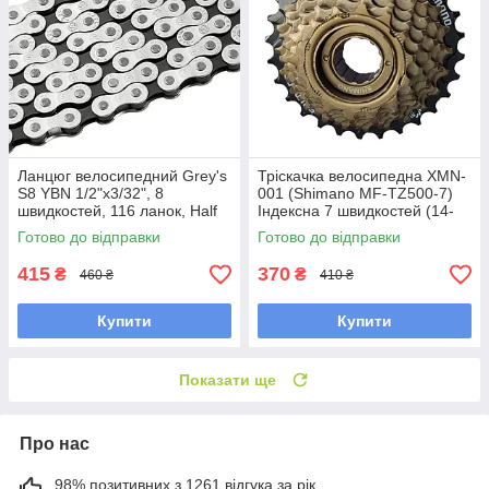
Ланцюг велосипедний Grey's
Тріскачка велосипедна XMN-
S8 YBN 1/2"х3/32", 8
001 (Shimano MF-TZ500-7)
швидкостей, 116 ланок, Half
Індексна 7 швидкостей (14-
Silver із замком
28T)
Готово до відправки
Готово до відправки
415
370
₴
₴
460 ₴
410 ₴
Купити
Купити
Показати ще
Про нас