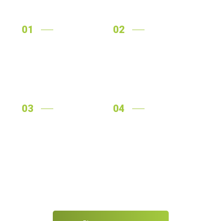
01
02
Оформлення заявки на
Консультація
сайті або за
менеджера та
телефоном
узгодження всіх
нюансів
03
04
Оплата можлива будь-
Доставляємо
яким зручним
перевізниками по всій
способом
Україні
Ми надсилаємо замовлення післяплатою і надаємо докладні
консультації.