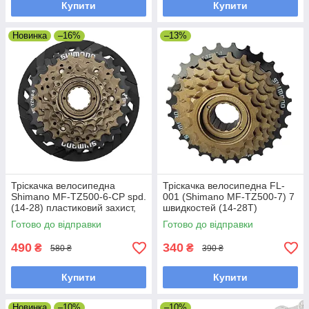
Купити
Купити
Новинка
–16%
–13%
Тріскачка велосипедна
Тріскачка велосипедна FL-
Shimano MF-TZ500-6-CP spd.
001 (Shimano MF-TZ500-7) 7
(14-28) пластиковий захист,
швидкостей (14-28T)
Оригінал
Готово до відправки
Готово до відправки
490
340
₴
₴
580 ₴
390 ₴
Купити
Купити