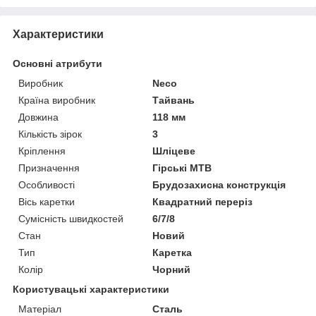
Характеристики
Основні атрибути
Виробник
Neco
Країна виробник
Тайвань
Довжина
118 мм
Кількість зірок
3
Кріплення
Шліцеве
Призначення
Гірські MTB
Особливості
Брудозахисна конструкція
Вісь каретки
Квадратний переріз
Сумісність швидкостей
6/7/8
Стан
Новий
Тип
Каретка
Колір
Чорний
Користувацькі характеристики
Матеріал
Сталь