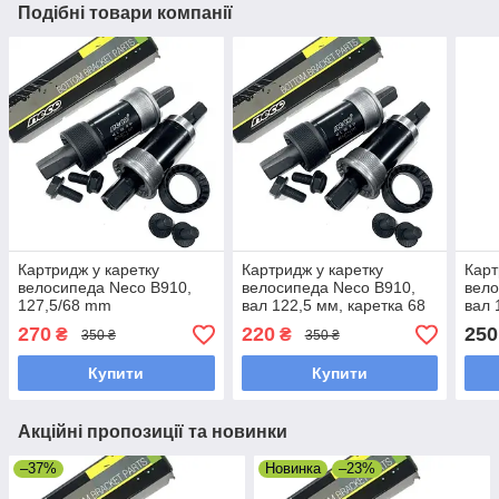
Подібні товари компанії
Картридж у каретку
Картридж у каретку
Карт
велосипеда Neco B910,
велосипеда Neco B910,
вело
127,5/68 mm
вал 122,5 мм, каретка 68
вал 
mm
мм, 
270
220
250
₴
₴
350 ₴
350 ₴
Купити
Купити
Акційні пропозиції та новинки
–37%
Новинка
–23%