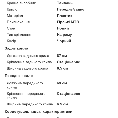
Країна виробник
Тайвань
Крило
Переднє/заднє
Матеріал
Пластик
Призначення
Гірські MTB
Стан
Новий
Тип кріплення
На раму
Колір
Чорний
Заднє крило
Довжина заднього крила
87 см
Кріплення заднього крила
Стаціонарне
Ширина заднього крила
6.5 см
Переднє крило
Довжина переднього
69 см
крила
Кріплення переднього
Стаціонарне
крила
Ширина переднього крила
6.5 см
Користувальницькі характеристики