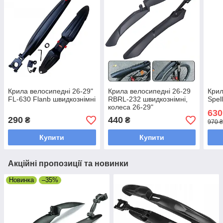
Крила велосипедні 26-29"
Крила велосипедні 26-29
Крил
FL-630 Flanb швидкознімні
RBRL-232 швидкознімні,
Spel
колеса 26-29"
630
290
440
₴
₴
970 ₴
Купити
Купити
Акційні пропозиції та новинки
Новинка
–35%