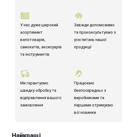
У нас дуже широкий
Завжди допоможемо
асортимент
та проконсультуємо з
велотоварів,
усіх питань нашої
самокатів, аксесуарів
продукції
та інструментів
Ми гарантуємо
Працюємо
швидку обробку та
безпосередньо з
відправлення вашого
виробниками та
замовлення
першими отримуємо
всі новинки
Найкращі