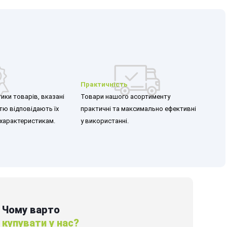
Практичність
ики товарів, вказані
Товари нашого асортименту
стю відповідають їх
практичні та максимально ефективні
характеристикам.
у використанні.
Чому варто
купувати у нас?