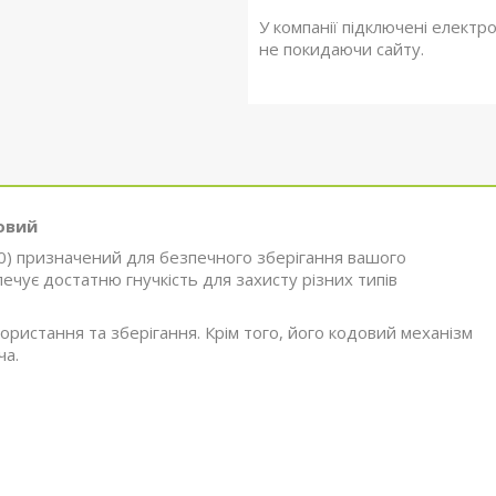
У компанії підключені електр
не покидаючи сайту.
овий
0) призначений для безпечного зберігання вашого
чує достатню гнучкість для захисту різних типів
ристання та зберігання. Крім того, його кодовий механізм
ча.