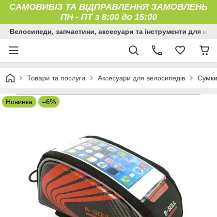
САМОВИВІЗ ТА ВІДПРАВЛЕННЯ ЗАМОВЛЕНЬ
ПН
-
ПТ з 8:00 до 15:00
Велосипеди, запчастини, аксесуари та інструменти для них
Товари та послуги
Аксесуари для велосипедів
Сумки
Новинка
–6%