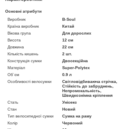
Основні атрибути
Виробник
B-Soul
Країна виробник
Китай
Вікова група
Для дорослих
Висота
12 см
Довжина
22 см
Кількість кишень
2 шт.
Конструкція сумки
Двосекційна
Матеріал
Super-Polytex
Об`єм
0.9 л
Особливості велосумки
Світловідбиваюча стрічка,
Стійкість до забруднень,
Непромокальність,
Швидкознімна кріплення
Стать
Унісекс
Стан
Новий
Тип велосипедної сумки
Сумка на раму
Колір
Червоний