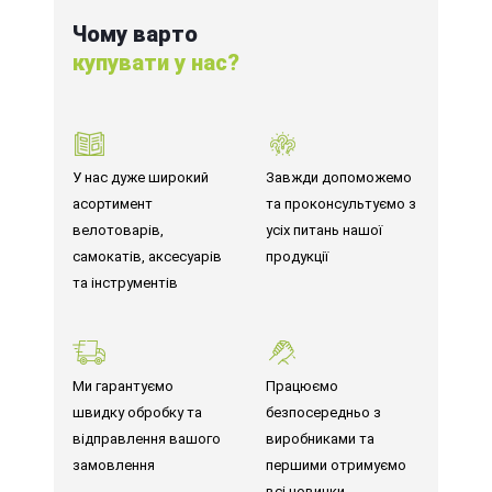
Чому варто
купувати у нас?
У нас дуже широкий
Завжди допоможемо
асортимент
та проконсультуємо з
велотоварів,
усіх питань нашої
самокатів, аксесуарів
продукції
та інструментів
Ми гарантуємо
Працюємо
швидку обробку та
безпосередньо з
відправлення вашого
виробниками та
замовлення
першими отримуємо
всі новинки