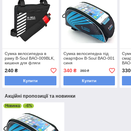
Сумка велосипедна в
Сумка велосипедна під
Сумк
раму B-Soul BAO-009BLK,
смартфон B-Soul BAO-001
смар
кишеня для фляги
синя
BAO
240
340
330
₴
₴
360 ₴
Купити
Купити
Акційні пропозиції та новинки
Новинка
–6%