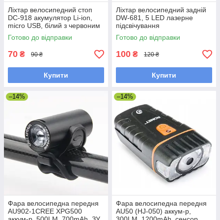
Ліхтар велосипедний стоп
Ліхтар велосипедний задній
DC-918 акумулятор Li-ion,
DW-681, 5 LED лазерне
micro USB, білий з червоним
підсвічування
Готово до відправки
Готово до відправки
70
100
₴
₴
90 ₴
120 ₴
Купити
Купити
–14%
–14%
Фара велосипедна передня
Фара велосипедна передня
AU902-1CREE XPG500
AU50 (HJ-050) аккум-р,
аккум-р, 500LM, 700mAh, ЗУ
300LM, 1200mAh, сенсор