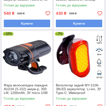
micro USB
світла, на кермо та шолом
Готово до відправки
Готово до відправки
540
430
₴
₴
630 ₴
500 ₴
Купити
Купити
–10%
–7%
Фара велосипедна передня
Велоліхтар задній MY-2106-
AU234 (S-102) аккум-р, 300
38LED акумулятор. Li-ion, ЗУ
LM, 1200mAh, ЗУ micro USB
Type-C, Waterproof
Готово до відправки
Готово до відправки