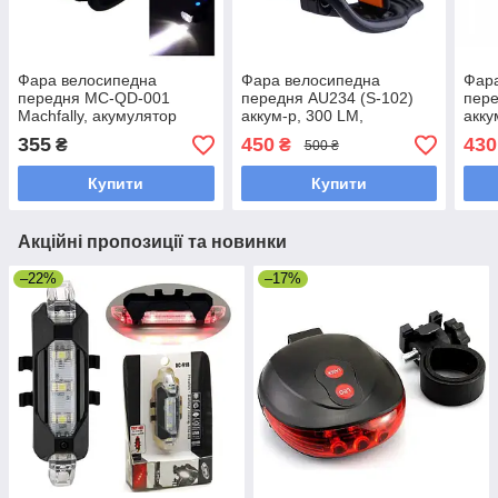
Фара велосипедна
Фара велосипедна
Фар
передня MC-QD-001
передня AU234 (S-102)
пере
Machfally, акумулятор
аккум-р, 300 LM,
акку
1200 mAh, USB, 180
1200mAh, ЗУ micro USB
сенс
355
450
430
₴
₴
500 ₴
люменів, чорний
шол
Купити
Купити
Акційні пропозиції та новинки
–22%
–17%