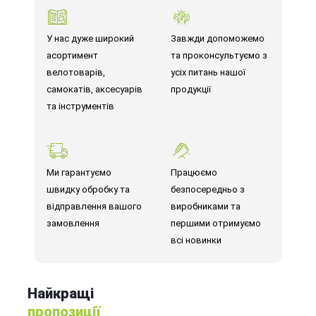
У нас дуже широкий
Завжди допоможемо
асортимент
та проконсультуємо з
велотоварів,
усіх питань нашої
самокатів, аксесуарів
продукції
та інструментів
Ми гарантуємо
Працюємо
швидку обробку та
безпосередньо з
відправлення вашого
виробниками та
замовлення
першими отримуємо
всі новинки
Найкращі
пропозиції