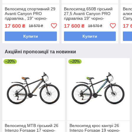
Велосипед спортивний 29
Велосипед 650B гірський
Вел
Avanti Canyon PRO
27,5 Avanti Canyon PRO
алюм
гідравліка., 19" чорно-
гідравліка 19" чорно-
Cany
зелений
червоний
чорн
17 600
17 600
17 
₴
₴
18 570 ₴
18 570 ₴
Купити
Купити
Акційні пропозиції та новинки
–20%
–20%
Велосипед MTB гірський 26
Велосипед крос кантрі 26
Intenzo Forsage 17 чорно-
Intenzo Forsage 19 чорно-