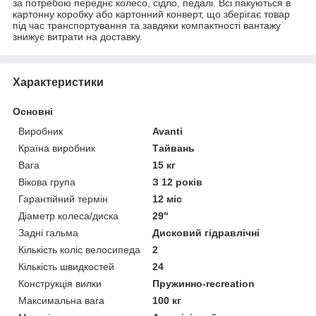
за потребою переднє колесо, сідло, педалі. Всі пакуються в
картонну коробку або картонний конверт, що зберігає товар
під час транспортування та завдяки компактності вантажу
знижує витрати на доставку.
Характеристики
Основні
Виробник
Avanti
Країна виробник
Тайвань
Вага
15 кг
Вікова група
З 12 років
Гарантійний термін
12 міс
Діаметр колеса/диска
29"
Задні гальма
Дисковий гідравлічні
Кількість коліс велосипеда
2
Кількість швидкостей
24
Конструкція вилки
Пружинно-recreation
Максимальна вага
100 кг