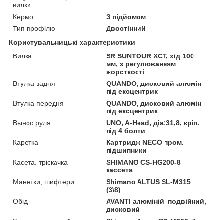
вилки
Кермо
З підйомом
Тип профілю
Двостінний
Користувальницькі характеристики
Вилка
SR SUNTOUR XCT, хід 100
мм, з регулюванням
жорсткості
Втулка задня
QUANDO, дисковий алюмін
під ексцентрик
Втулка передня
QUANDO, дисковий алюмін
під ексцентрик
Вынос руля
UNO, A-Head, діа:31,8, кріп.
під 4 болти
Каретка
Картридж NECO пром.
підшипники
Касета, тріскачка
SHIMANO CS-HG200-8
кассета
Манетки, шифтери
Shimano ALTUS SL-M315
(3\8)
Обід
AVANTI алюміній, подвійний,
дисковий