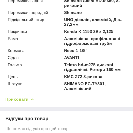
Перемикач задній
Shimano Acera RD-M360, 8-
риковий
Перемикач передній
Shimano
Підсідельний штир
UNO дієслів, алюміній, Діа.:
27,2мм
Покришки
Kenda K-1153 29 х 2,125
Рама
Алюмінієва, профільовані
гідроформовані труби
Кермова
Neco 1-1/8"
Сідло
AVANTI
Гальма
Tektro hd-m275 дискові
гідравлічні. Ротори 160 мм
Цепь
KMC Z72 8-рикова
Шатуни
SHIMANO FC-TY301,
Алюмінієвий
Приховати
Відгуки про товар
Ще немає відгуків про цей товар