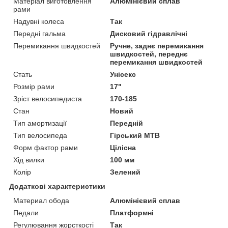
Матеріал виготовлення
Алюмінієвий сплав
рами
Надувні колеса
Так
Передні гальма
Дисковий гідравлічні
Перемикання швидкостей
Ручне, заднє перемикання
швидкостей, переднє
перемикання швидкостей
Стать
Унісекс
Розмір рами
17"
Зріст велосипедиста
170-185
Стан
Новий
Тип амортизації
Передній
Тип велосипеда
Гірський MTB
Форм фактор рами
Цілісна
Хід вилки
100 мм
Колір
Зелений
Додаткові характеристики
Материал обода
Алюмінієвий сплав
Педали
Платформні
Регулювання жорсткості
Так