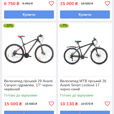
6 750
15 000
₴
₴
8 450 ₴
16 680 ₴
Купити
Купити
–10%
–7%
Велосипед гірський 29 Avanti
Велосипед MTB гірський 26
Canyon гідравліка, 17" чорно-
Avanti Smart Lockout 17
червоний
чорно-синій
Готово до відправки
Готово до відправки
15 000
10 130
₴
₴
16 680 ₴
10 870 ₴