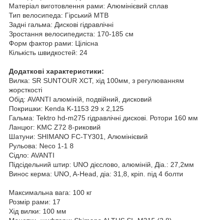
Матеріал виготовлення рами: Алюмінієвий сплав
Тип велосипеда: Гірський MTB
Задні гальма: Дискові гідравлічні
Зростання велосипедиста: 170-185 см
Форм фактор рами: Цілісна
Кількість швидкостей: 24
Додаткові характеристики:
Вилка: SR SUNTOUR XCT, хід 100мм, з регулюванням
жорсткості
Обід: AVANTI алюміній, подвійний, дисковий
Покришки: Kenda K-1153 29 х 2,125
Гальма: Tektro hd-m275 гідравлічні дискові. Ротори 160 мм
Ланцюг: KMC Z72 8-риковий
Шатуни: SHIMANO FC-TY301, Алюмінієвий
Рульова: Neco 1-1 8
Сідло: AVANTI
Підсідельний штир: UNO дієслово, алюміній, Діа.: 27,2мм
Винос керма: UNO, A-Head, діа: 31,8, кріп. під 4 болти
Максимальна вага: 100 кг
Розмір рами: 17
Хід вилки: 100 мм