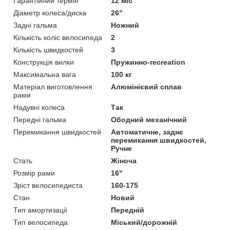
Гарантійний термін
12 міс
Діаметр колеса/диска
26"
Задні гальма
Ножний
Кількість коліс велосипеда
2
Кількість швидкостей
3
Конструкція вилки
Пружинно-recreation
Максимальна вага
100 кг
Матеріал виготовлення
Алюмінієвий сплав
рами
Надувні колеса
Так
Передні гальма
Ободний механічний
Перемикання швидкостей
Автоматичне, заднє
перемикання швидкостей,
Ручне
Стать
Жіноча
Розмір рами
16"
Зріст велосипедиста
160-175
Стан
Новий
Тип амортизації
Передній
Тип велосипеда
Міський/дорожній