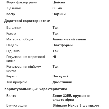
Форм фактор рами
Цілісна
Хід вилки
80 мм
Колір
Чорний
Додаткові характеристики
Багажник
Так
Крила
Так
Материал обода
Алюмінієвий сплав
Педали
Платформні
Підніжка
Так
Регулювання жорсткості
Ні
вилки
Регулювання підйому
Так
керма
Кермо
Вигнутий
Тип профілю
Двостінний
Користувальницькі характеристики
Вилка
Zoom 325E, пружинно-
еластомірна
Втулка задня
Shimano Nexus 3 швидкості,