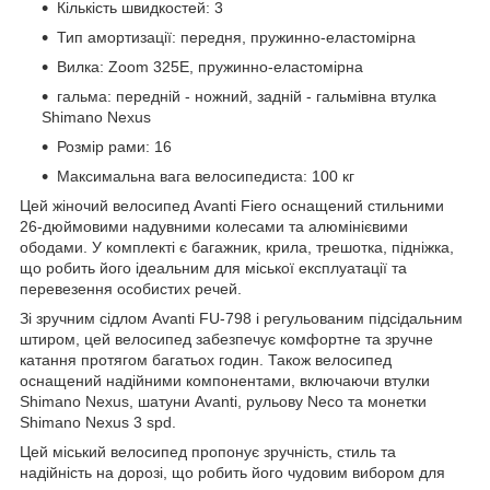
Кількість швидкостей: 3
Тип амортизації: передня, пружинно-еластомірна
Вилка: Zoom 325E, пружинно-еластомірна
гальма: передній - ножний, задній - гальмівна втулка
Shimano Nexus
Розмір рами: 16
Максимальна вага велосипедиста: 100 кг
Цей жіночий велосипед Avanti Fiero оснащений стильними
26-дюймовими надувними колесами та алюмінієвими
ободами. У комплекті є багажник, крила, трешотка, підніжка,
що робить його ідеальним для міської експлуатації та
перевезення особистих речей.
Зі зручним сідлом Avanti FU-798 і регульованим підсідальним
штиром, цей велосипед забезпечує комфортне та зручне
катання протягом багатьох годин. Також велосипед
оснащений надійними компонентами, включаючи втулки
Shimano Nexus, шатуни Avanti, рульову Neco та монетки
Shimano Nexus 3 spd.
Цей міський велосипед пропонує зручність, стиль та
надійність на дорозі, що робить його чудовим вибором для