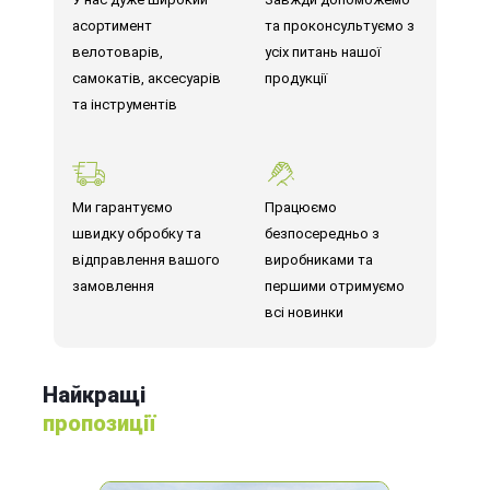
асортимент
та проконсультуємо з
велотоварів,
усіх питань нашої
самокатів, аксесуарів
продукції
та інструментів
Ми гарантуємо
Працюємо
швидку обробку та
безпосередньо з
відправлення вашого
виробниками та
замовлення
першими отримуємо
всі новинки
Найкращі
пропозиції