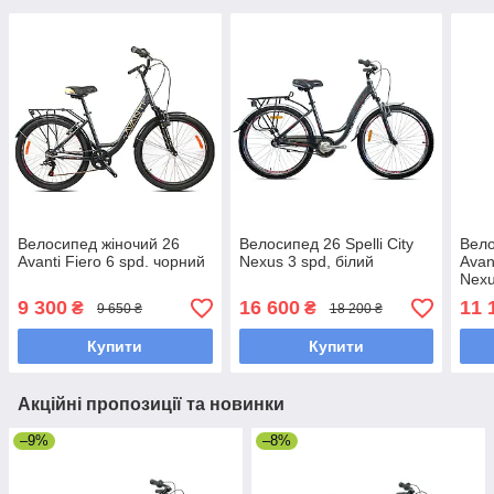
Велосипед жіночий 26
Велосипед 26 Spelli City
Вело
Avanti Fiero 6 spd. чорний
Nexus 3 spd, білий
Avan
Nexu
9 300
16 600
11 
₴
₴
9 650 ₴
18 200 ₴
Купити
Купити
Акційні пропозиції та новинки
–9%
–8%