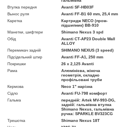
гальмівна
Втулка передня
Avanti SF-HB03F
Вынос руля
Avanti FF-B1 60 mm, 25,4 mm
Каретка
Картридж NECO (пром-
підшипник) BB-910
Манетки, шифтери
Shimano Nexus 3 spd
Обід
Avanti CT-AP23 Double Wall
ALLOY
Перемикач задній
SHIMANO NEXUS (3 speed)
Підсідельний штир
Avanti FF-A1, 250 mm
Покришки
26 х 2,125 Avanti
Рама
Алюмінієва, жіноча
геометрія, складно
профільовані труби
Кермова
Neco 1" нарізна
Сідло
Avanti FU-798 комфорт
Гальма
передній: Artek MV-993-DG,
задній: гальмівна втулка
Shimano Nexus, гальмівна
ручка: SPARKLE BV323CG
Трешотка
Shimano Nexus 18T