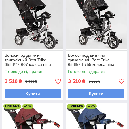
Велосипед дитячий
Велосипед дитячий
триколісний Best Trike
триколісний Best Trike
6588/77-607 колеса піна
6588/78-755 колеса піна
25/20 см, музична фара USB,
25/20 см, музична фара USB,
Готово до відправки
Готово до відправки
чорний
чорний
3 510
3 510
₴
₴
3 900 ₴
3 900 ₴
Купити
Купити
Новинка
–5%
Новинка
–5%