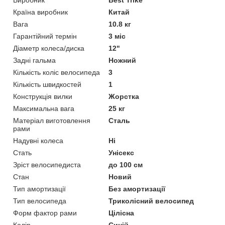
Виробник
Best Trike
Країна виробник
Китай
Вага
10.8 кг
Гарантійний термін
3 міс
Діаметр колеса/диска
12"
Задні гальма
Ножний
Кількість коліс велосипеда
3
Кількість швидкостей
1
Конструкція вилки
Жорстка
Максимальна вага
25 кг
Матеріал виготовлення
Сталь
рами
Надувні колеса
Ні
Стать
Унісекс
Зріст велосипедиста
до 100 см
Стан
Новий
Тип амортизації
Без амортизації
Тип велосипеда
Триколісний велосипед
Форм фактор рами
Цілісна