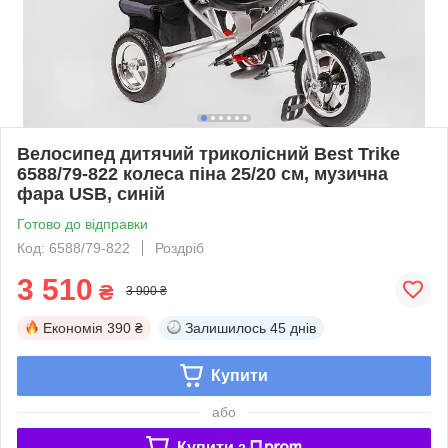
Велосипед дитячий триколісний Best Trike
6588/79-822 колеса піна 25/20 см, музична
фара USB, синій
Готово до відправки
Код: 6588/79-822
Роздріб
3 510
₴
3 900 ₴
Економія
390 ₴
Залишилось
45 днів
Купити
або
Купити з