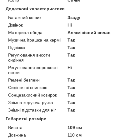
Колір
Синій
Додаткові характеристики
Багажний кошик
Ззаду
Дзвінок
Ні
Материал обода
Алюмінієвий сплав
Музична іграшка на кермі
Так
Підніжка
Так
Регулювання висоти
Так
сидіння
Регулювання жорсткості
Ні
вилки
Ремені безпеки
Так
Сидіння зі спинкою
Так
Сонцезахисний козирок
Так
Знімна керуюча ручка
Так
Знімні підставки для ніг
Так
Габаритні розміри
Висота
109 см
Довжина
110 см