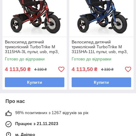
Велосипед дитячий
Велосипед дитячий
триколісний TurboTrike M
триколісний TurboTrike M
3115HA-3L пульт, usb, mp3,
3115HA-11L пульт, usb, mp3,
BT, світло, колеса надувні,
BT, світло, колеса надувні,
Готово до відправки
Готово до відправки
червоний
синій
4 113,50
4 113,50
₴
₴
4 330 ₴
4 330 ₴
Купити
Купити
Про нас
98% позитивних з 1267 відгуків за рік
Працює з 21.11.2023
м. Дніпро