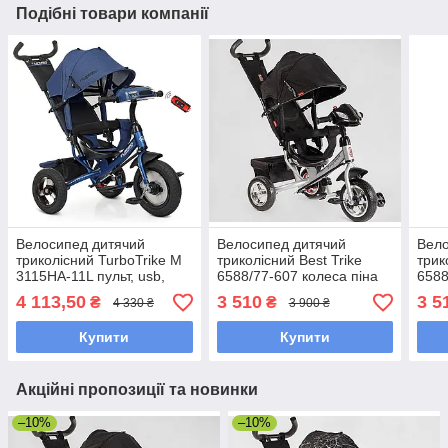
Подібні товари компанії
Велосипед дитячий
Велосипед дитячий
Вело
триколісний TurboTrike M
триколісний Best Trike
трик
3115HA-11L пульт, usb,
6588/77-607 колеса піна
6588
mp3, BT, світло, колеса
25/20 см, музична фара
25/2
4 113,50
3 510
3 5
₴
₴
4 330 ₴
3 900 ₴
надувні, синій
USB, чорний
USB,
Купити
Купити
Акційні пропозиції та новинки
–10%
–10%