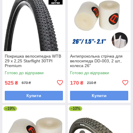
Покришка велосипедна WTB
Антипрокольна стрічка для
29 x 2,25 Starflight 30TPI
велосипеда DD-003, 2 шт.,
Premium
колеса 26"
Готово до відправки
Готово до відправки
525
170
₴
₴
670 ₴
210 ₴
Купити
Купити
–19%
–10%