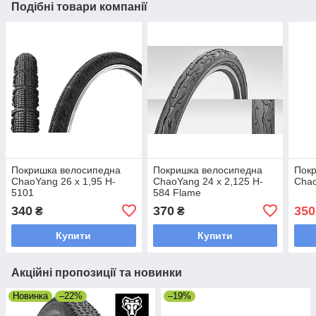
Подібні товари компанії
Покришка велосипедна
Покришка велосипедна
Пок
ChaoYang 26 x 1,95 H-
ChaoYang 24 x 2,125 H-
Chao
5101
584 Flame
340
370
350
₴
₴
Купити
Купити
Акційні пропозиції та новинки
Новинка
–22%
–19%