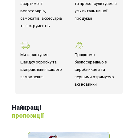
асортимент
та проконсультуємо з
велотоварів,
усіх питань нашої
самокатів, аксесуарів
продукції
та інструментів
Ми гарантуємо
Працюємо
швидку обробку та
безпосередньо з
відправлення вашого
виробниками та
замовлення
першими отримуємо
всі новинки
Найкращі
пропозиції