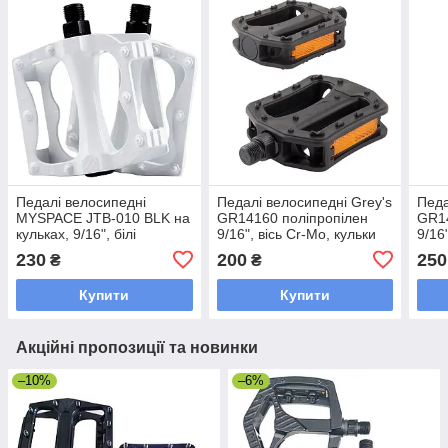
Педалі велосипедні
Педалі велосипедні Grey's
Педа
MYSPACE JTB-010 BLK на
GR14160 поліпропілен
GR14
кульках, 9/16", білі
9/16", вісь Cr-Mo, кульки
9/16
230
200
250
₴
₴
Купити
Купити
Акційні пропозиції та новинки
–10%
–6%