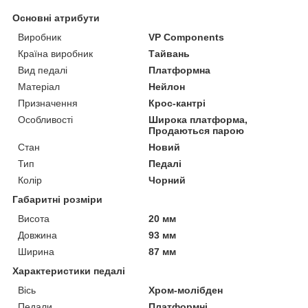
Основні атрибути
Виробник
VP Components
Країна виробник
Тайвань
Вид педалі
Платформна
Матеріал
Нейлон
Призначення
Крос-кантрі
Особливості
Широка платформа,
Продаються парою
Стан
Новий
Тип
Педалі
Колір
Чорний
Габаритні розміри
Висота
20 мм
Довжина
93 мм
Ширина
87 мм
Характеристики педалі
Вісь
Хром-молібден
Педали
Платформні