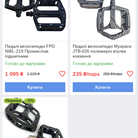
Педалі велосипедні FPD
Педалі велосипедні Myspace
NWL-219 Промислові
JTB-026 полимерні втулки
підшипники
ковзання
Готово до відправки
Готово до відправки
1 095
235
₴
₴/пара
1 220 ₴
250 ₴/пара
Купити
Купити
Новинка
–5%