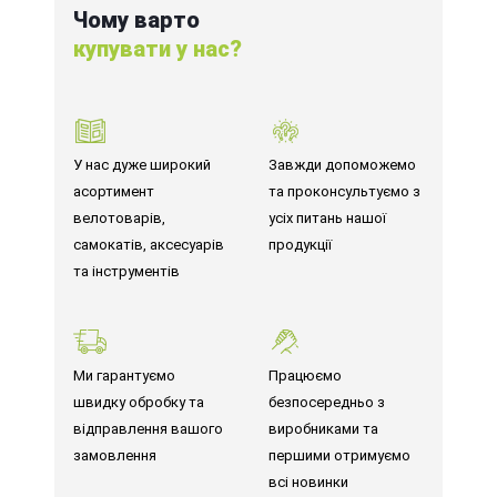
Чому варто
купувати у нас?
У нас дуже широкий
Завжди допоможемо
асортимент
та проконсультуємо з
велотоварів,
усіх питань нашої
самокатів, аксесуарів
продукції
та інструментів
Ми гарантуємо
Працюємо
швидку обробку та
безпосередньо з
відправлення вашого
виробниками та
замовлення
першими отримуємо
всі новинки