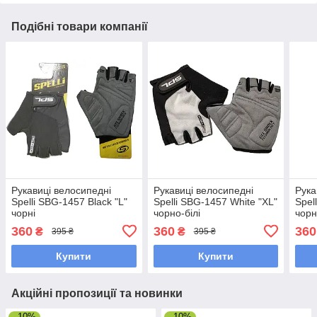
Подібні товари компанії
Рукавиці велосипедні
Рукавиці велосипедні
Рука
Spelli SBG-1457 Black "L"
Spelli SBG-1457 White "XL"
Spel
чорні
чорно-білі
чорн
360
360
360
₴
₴
395 ₴
395 ₴
Купити
Купити
Акційні пропозиції та новинки
–10%
–10%