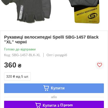
Рукавиці велосипедні Spelli SBG-1457 Black
"XL" чорні
Готово до відправки
Код: SBG-1457-BLK-XL
Опт і роздріб
360
₴
320 ₴
від 5 шт.
Купити
або
Купити з