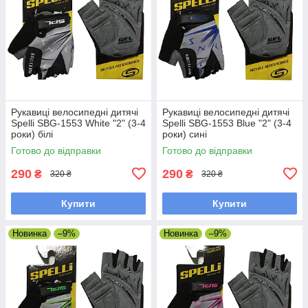
Рукавиці велосипедні дитячі
Рукавиці велосипедні дитячі
Spelli SBG-1553 White "2" (3-4
Spelli SBG-1553 Blue "2" (3-4
роки) білі
роки) сині
Готово до відправки
Готово до відправки
290
290
₴
₴
320 ₴
320 ₴
Купити
Купити
Новинка
–9%
Новинка
–9%