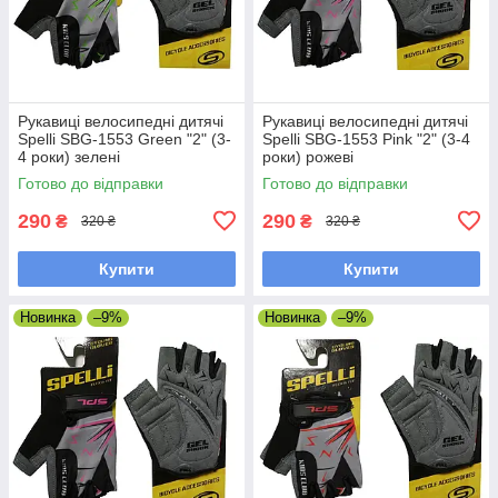
Рукавиці велосипедні дитячі
Рукавиці велосипедні дитячі
Spelli SBG-1553 Green "2" (3-
Spelli SBG-1553 Pink "2" (3-4
4 роки) зелені
роки) рожеві
Готово до відправки
Готово до відправки
290
290
₴
₴
320 ₴
320 ₴
Купити
Купити
Новинка
–9%
Новинка
–9%