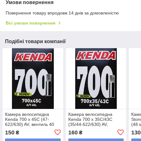
Умови повернення
Повернення товару впродовж 14 днів за домовленістю
Всі умови повернення
Подібні товари компанії
Камера велосипедна
Камера велосипедна
Каме
Kenda 700 x 45C (47-
Kenda 700 x 35C/43C
Ston
622/630) AV, вентиль 40
(35/44-622/630) AV,
(48 
мм
вентиль 40 мм
150
160
130
₴
₴