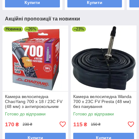
Купити
Купити
Акційні пропозиції та новинки
Новинка
–26%
–23%
Камера велосипедна
Камера велосипедна Wanda
ChaoYang 700 x 18 / 23C FV
700 x 23С FV Presta (48 мм)
(48 мм) з антипрокольним
без пакування
гелем
Готово до відправки
Готово до відправки
170
115
₴
₴
230 ₴
150 ₴
Купити
Купити