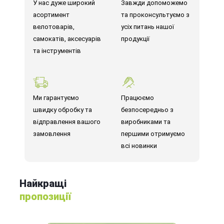
У нас дуже широкий
Завжди допоможемо
асортимент
та проконсультуємо з
велотоварів,
усіх питань нашої
самокатів, аксесуарів
продукції
та інструментів
Ми гарантуємо
Працюємо
швидку обробку та
безпосередньо з
відправлення вашого
виробниками та
замовлення
першими отримуємо
всі новинки
Найкращі
пропозиції