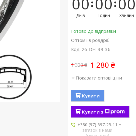
0
0
0
0
0
0
Днів
Годин
Хвилин
Готово до відправки
Оптом і в роздріб
Код:
26-DH-39-36
1 280 ₴
1 320 ₴
Показати оптові ціни
Купити
Купити з
+380 (97) 597-25-11
зв'язок з нами
(менеджер)