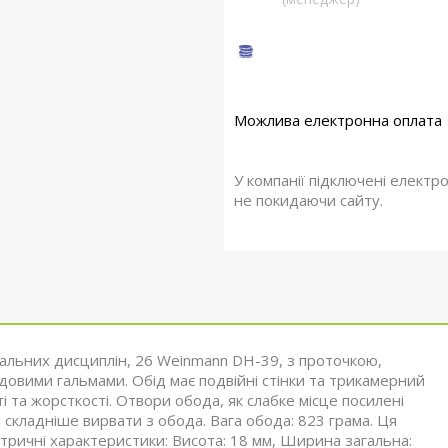
У компанії підключені електр
не покидаючи сайту.
мальних дисциплін, 26 Weinmann DH-39, з проточкою,
довими гальмами. Обід має подвійні стінки та трикамерний
 та жорсткості. Отвори обода, як слабке місце посилені
і складніше вирвати з обода. Вага обода: 823 грама. Ця
етричні характеристики: Висота: 18 мм, Ширина загальна: