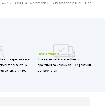
.75/2.125. Обід 26 Weinmann DH-39 чудове рішення за
Практичність
ики товарів, вказані
Товари нашого асортименту
стю відповідають їх
практичні та максимально ефективні
характеристикам.
у використанні.