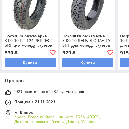
Покришка безкамерна
Покришка безкамерна
Покр
3.00-10 PF-124 PERFECT
3.00-10 SERVIS GRAVITY
10 
6RP для мопеду, скутера
6RP для мопеду, скутера
для 
830
920
915
₴
₴
Купити
Купити
Про нас
98% позитивних з 1267 відгуків за рік
Працює з 21.11.2023
м. Дніпро
просп. Богдана Хмельницького, 152А, 49000,
Дніпропетровська область, Дніпро, Україна