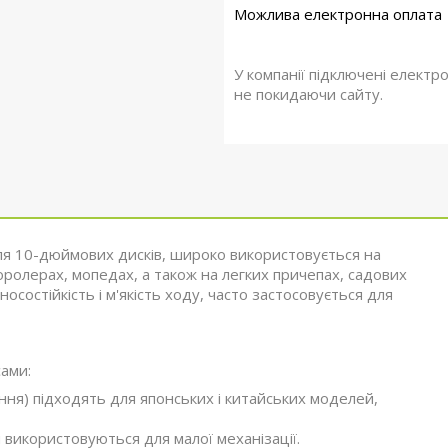
У компанії підключені електр
не покидаючи сайту.
я 10-дюймових дисків, широко використовується на
оторолерах, мопедах, а також на легких причепах, садових
осостійкість і м'якість ходу, часто застосовується для
ами:
ня) підходять для японських і китайських моделей,
 використовуються для малої механізації.