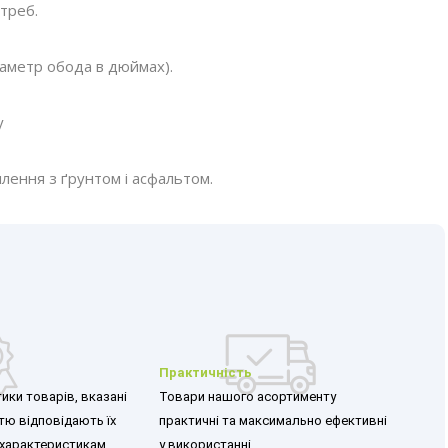
треб.
іаметр обода в дюймах).
у
лення з ґрунтом і асфальтом.
Практичність
ики товарів, вказані
Товари нашого асортименту
стю відповідають їх
практичні та максимально ефективні
характеристикам.
у використанні.