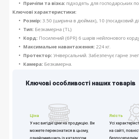
Причіпи та візка:
підходять для господарських по
Ключові характеристики:
Розмір:
3.50 (ширина в дюймах), 10 (посадковий д
Тип:
Безкамерна (TL)
Корд:
Посилений (6PR) 6 шарів нейлонового корд
Максимальне навантаження:
224 кг.
Протектор:
Універсальний. Забезпечує гарне зчеп
Камера:
Безкамерна.
Ключові особливості наших товарів
Ціна
Якість
У нас вигідні ціни на продукцію. Ви
Усі характерист
можете переконатися в цьому,
на сайті, повні
ознайомившись із каталогом
безпосереднім 