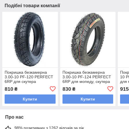
Подібні товари компанії
Покришка безкамерна
Покришка безкамерна
Покр
3.00-10 PF-120 PERFECT
3.00-10 PF-124 PERFECT
10 
6RP для скутера
6RP для мопеду, скутера
для 
810
830
915
₴
₴
Купити
Купити
Про нас
98% позитивних з 1262 відгуків за рік