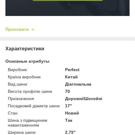
Приховати
Характеристики
Основные атрибуты
Виробник
Perfect
Країна виробник
Китай
Вид шини
Діагональна
Висота профілю шини
70
Призначення
Дорожні/Шосейні
Посадковий діаметр шини
17"
Стан
Новий
Шина з підвищеним
Так
навантаженням
Ширина шини
2.75"