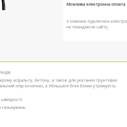
У компанії підключені електр
не покидаючи сайту.
педів.
крому асфальту, бетону, а також для укатаних грунтових
альний опір коченню, а збільшені бічні блоки утримують
 швидкості.
ч гальмувань.